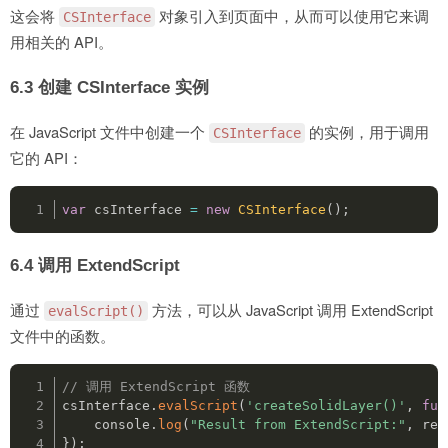
这会将
对象引入到页面中，从而可以使用它来调
CSInterface
用相关的 API。
6.3 创建 CSInterface 实例
在 JavaScript 文件中创建一个
的实例，用于调用
CSInterface
它的 API：
var
 csInterface 
=
new
CSInterface
(
)
;
6.4 调用 ExtendScript
通过
方法，可以从 JavaScript 调用 ExtendScript
evalScript()
文件中的函数。
// 调用 ExtendScript 函数
csInterface
.
evalScript
(
'createSolidLayer()'
,
fun
console
.
log
(
"Result from ExtendScript:"
,
res
}
)
;