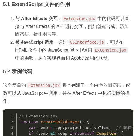
5.1 ExtendScript 文件的作用
与 After Effects 交互
：
中的代码可以直
Extension.jsx
接与 After Effects 的 API 进行交互，例如创建合成、添加
固态层、操作图层等。
被 JavaScript 调用
：通过
，可以在
CSInterface.js
HTML 文件中的 JavaScript 脚本中调用
Extension.jsx
中的函数，从而实现界面和 Adobe 应用的联动。
5.2 示例代码
这个简单的
脚本创建了一个白色的固态层，函
Extension.jsx
数可以从 JavaScript 中调用，并在 After Effects 中执行实际的操
作。
// Extension.jsx
function
createSolidLayer
(
)
{
var
 comp 
=
 app
.
project
.
activeItem
;
// 获取
if
(
comp 
&&
 comp 
instanceof
CompItem
)
{