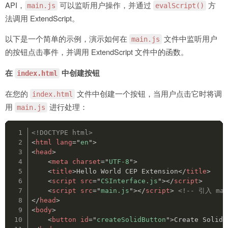
API，
可以监听用户操作，并通过
方
main.js
evalScript()
法调用 ExtendScript。
以下是一个简单的示例，演示如何在
文件中监听用户
main.js
的按钮点击事件，并调用 ExtendScript 文件中的函数。
在
中创建按钮
index.html
在您的
文件中创建一个按钮，当用户点击它时将调
index.html
用
进行处理：
main.js
<!DOCTYPE html>
<
html
lang
=
"
en
"
>
<
head
>
<
meta
charset
=
"
UTF-8
"
>
<
title
>
Hello World CEP Extension
</
title
>
<
script
src
=
"
CSInterface.js
"
>
</
script
>
<
script
src
=
"
main.js
"
>
</
script
>
<!-- 引入 mai
</
head
>
<
body
>
<
button
id
=
"
createSolidButton
"
>
Create Solid 