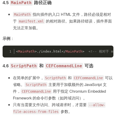
4.5
路径正确
MainPath
指向插件的入口 HTML 文件，路径必须是相对
MainPath
于
的相对路径。如果路径错误，插件界面
manifest.xml
无法正常加载。
示例
：
<
MainPath
>
./index.html
</
MainPath
>
<!-- 相对于 man
4.6
和
可选
ScriptPath
CEFCommandLine
在简单的扩展中，
和
可以
ScriptPath
CEFCommandLine
省略。
主要用于加载额外的 JavaScript 文
ScriptPath
件，
用于指定 Chromium Embedded
CEFCommandLine
Framework 的命令行参数（如跨域访问）。
只有当需要文件访问、跨域请求时，才需要
--allow-
参数。
file-access-from-files