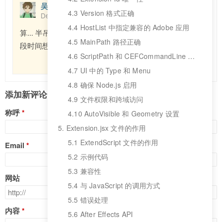
吴佳轶
4.3 Version 格式正确
December 31st, 2024 at 02:00 pm
4.4 HostList 中指定兼容的 Adobe 应用
算... 半吊子个人开发者吧，不是程序员，后期制作。前
4.5 MainPath 路径正确
段时间想自己开发 AE 插件，遇到了 CEP 的各种问题。
4.6 ScriptPath 和 CEFCommandLine 可选
回复
4.7 UI 中的 Type 和 Menu
4.8 确保 Node.js 启用
添加新评论
4.9 文件权限和跨域访问
称呼
4.10 AutoVisible 和 Geometry 设置
5. Extension.jsx 文件的作用
5.1 ExtendScript 文件的作用
Email
5.2 示例代码
5.3 兼容性
网站
5.4 与 JavaScript 的调用方式
5.5 错误处理
内容
5.6 After Effects API