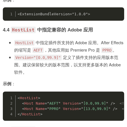
<ExtensionBundleVersion="1.0.0">
4.4
中指定兼容的 Adobe 应用
HostList
中指定插件所支持的 Adobe 应用。After Effects
HostList
的缩写是
，其他应用如 Premiere Pro 是
。
AEFT
PPRO
定义了插件支持的应用版本范
Version="[0.0,99.9]"
围。建议保留较大的版本范围，以支持更多版本的 Adobe
软件。
示例
：
<
HostList
>
<
Host
Name
=
"
AEFT
"
Version
=
"
[0.0,99.9]
"
/>
<!-
<
Host
Name
=
"
PPRO
"
Version
=
"
[13.0,99.9]
"
/>
<!
</
HostList
>