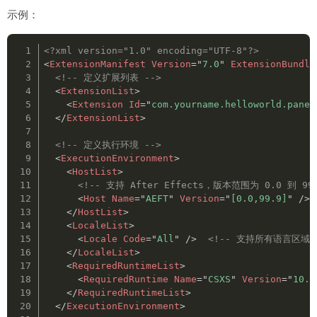
示例：
<?xml version="1.0" encoding="UTF-8"?>
<
ExtensionManifest
Version
=
"
7.0
"
ExtensionBundle
<!-- 定义扩展列表 -->
<
ExtensionList
>
<
Extension
Id
=
"
com.yourname.helloworld.panel
</
ExtensionList
>
<!-- 定义执行环境 -->
<
ExecutionEnvironment
>
<
HostList
>
<!-- 支持 After Effects，版本范围为 0.0 到 99.
<
Host
Name
=
"
AEFT
"
Version
=
"
[0.0,99.9]
"
/>
</
HostList
>
<
LocaleList
>
<
Locale
Code
=
"
All
"
/>
<!-- 支持所有语言区域 
</
LocaleList
>
<
RequiredRuntimeList
>
<
RequiredRuntime
Name
=
"
CSXS
"
Version
=
"
10.0
</
RequiredRuntimeList
>
</
ExecutionEnvironment
>