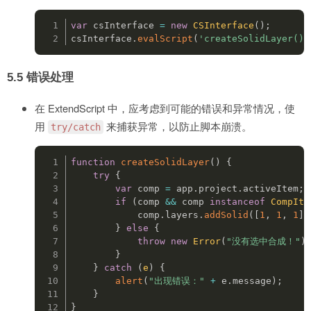
var
 csInterface 
=
new
CSInterface
(
)
;
csInterface
.
evalScript
(
'createSolidLayer()'
5.5
错误处理
在 ExtendScript 中，应考虑到可能的错误和异常情况，使
用
来捕获异常，以防止脚本崩溃。
try/catch
function
createSolidLayer
(
)
{
try
{
var
 comp 
=
 app
.
project
.
activeItem
;
if
(
comp 
&&
 comp 
instanceof
CompIte
            comp
.
layers
.
addSolid
(
[
1
,
1
,
1
]
,
}
else
{
throw
new
Error
(
"没有选中合成！"
)
}
}
catch
(
e
)
{
alert
(
"出现错误："
+
 e
.
message
)
;
}
}