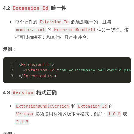
4.2
唯一性
Extension Id
<!-- 启用 CEF 的 Node.js 支持 -->
<
CEF
>
每个插件的
<
EnableNodeJS
>
true
必须是唯一的，且与
</
EnableNodeJS
>
<!-- 
Extension Id
</
CEF
>
的
保持一致性。这
manifest.xml
ExtensionBundleId
</
ExtensionManifest
>
样可以确保不会和其他扩展产生冲突。
示例
：
<
ExtensionList
>
<
Extension
Id
=
"
com.yourcompany.helloworld.pane
</
ExtensionList
>
4.3
格式正确
Version
和
的
ExtensionBundleVersion
Extension Id
必须使用标准的版本号格式，例如：
或
Version
1.0.0
。
2.1.5
示例
：