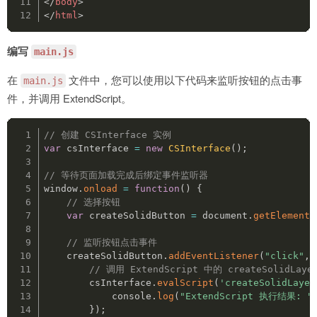
</
body
>
</
html
>
编写
main.js
在
文件中，您可以使用以下代码来监听按钮的点击事
main.js
件，并调用 ExtendScript。
// 创建 CSInterface 实例
var
 csInterface 
=
new
CSInterface
(
)
;
// 等待页面加载完成后绑定事件监听器
window
.
onload
=
function
(
)
{
// 选择按钮
var
 createSolidButton 
=
document
.
getElementB
// 监听按钮点击事件
    createSolidButton
.
addEventListener
(
"click"
,
// 调用 ExtendScript 中的 createSolidLay
        csInterface
.
evalScript
(
'createSolidLayer
console
.
log
(
"ExtendScript 执行结果: "
}
)
;