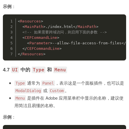
示例
：
<
Resources
>
<
MainPath
>
./index.html
</
MainPath
>
<!-- 如果需要跨域访问，则启用下面的参数 -->
<
CEFCommandLine
>
<
Parameter
>
--allow-file-access-from-files
</
P
</
CEFCommandLine
>
</
Resources
>
4.7
中的
和
UI
Type
Menu
通常为
，表示这是一个面板插件，也可以是
Type
Panel
或
。
ModalDialog
Custom
是插件在 Adobe 应用菜单栏中显示的名称，建议使
Menu
用简洁且易懂的名称。
示例
：