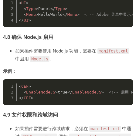
<
UI
>
<
Type
>
Panel
</
Type
>
<
Menu
>
HelloWorld
</
Menu
>
<!-- Adobe 菜单中显示为 H
</
UI
>
4.8
确保 Node.js 启用
如果插件需要使用 Node.js 功能，需要在
manifest.xml
中启用
。
Node.js
示例
：
<
CEF
>
<
EnableNodeJS
>
true
</
EnableNodeJS
>
<!-- 启用 No
</
CEF
>
4.9
文件权限和跨域访问
如果插件需要进行跨域请求，必须在
中通
manifest.xml