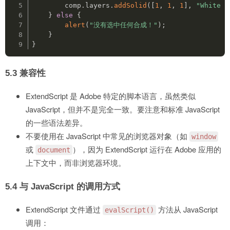
        comp
.
layers
.
addSolid
(
[
1
,
1
,
1
]
,
"White S
}
else
{
alert
(
"没有选中任何合成！"
)
;
}
}
5.3
兼容性
ExtendScript 是 Adobe 特定的脚本语言，虽然类似
JavaScript，但并不是完全一致。要注意和标准 JavaScript
的一些语法差异。
不要使用在 JavaScript 中常见的浏览器对象（如
window
或
），因为 ExtendScript 运行在 Adobe 应用的
document
上下文中，而非浏览器环境。
5.4
与 JavaScript 的调用方式
ExtendScript 文件通过
方法从 JavaScript
evalScript()
调用：