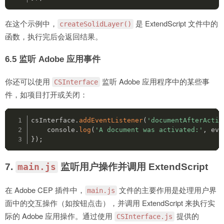
在这个示例中，
是 ExtendScript 文件中的
createSolidLayer()
函数，执行完后会返回结果。
6.5 监听 Adobe 应用事件
你还可以使用
监听 Adobe 应用程序中的某些事
CSInterface
件，如项目打开或关闭：
csInterface
.
addEventListener
(
'documentAfterActiv
console
.
log
(
'A document was activated:'
,
 eve
}
)
;
7.
监听用户操作并调用 ExtendScript
main.js
在 Adobe CEP 插件中，
文件的主要作用是处理用户界
main.js
面中的交互操作（如按钮点击），并调用 ExtendScript 来执行实
际的 Adobe 应用操作。通过使用
提供的
CSInterface.js