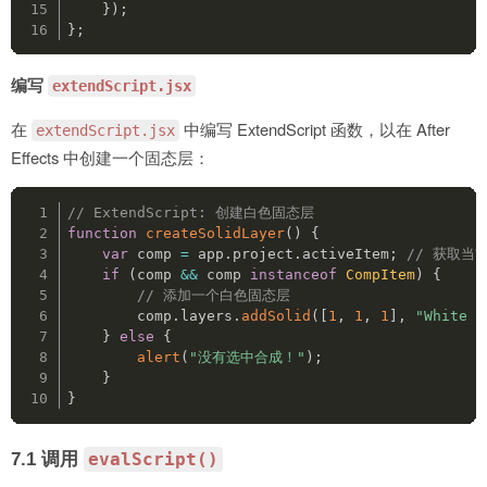
}
)
;
}
;
编写
extendScript.jsx
在
中编写 ExtendScript 函数，以在 After
extendScript.jsx
Effects 中创建一个固态层：
// ExtendScript: 创建白色固态层
function
createSolidLayer
(
)
{
var
 comp 
=
 app
.
project
.
activeItem
;
// 获取当
if
(
comp 
&&
 comp 
instanceof
CompItem
)
{
// 添加一个白色固态层
        comp
.
layers
.
addSolid
(
[
1
,
1
,
1
]
,
"White S
}
else
{
alert
(
"没有选中合成！"
)
;
}
}
7.1 调用
evalScript()