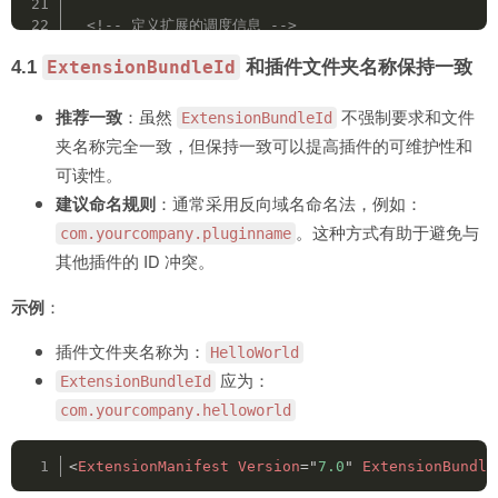
<!-- 定义扩展的调度信息 -->
<
DispatchInfoList
>
4.1
和插件文件夹名称保持一致
ExtensionBundleId
<
Extension
Id
=
"
com.yourname.helloworld.panel
<
DispatchInfo
>
<
Resources
>
推荐一致
：虽然
不强制要求和文件
ExtensionBundleId
<
MainPath
>
./index.html
</
MainPath
>
<!
夹名称完全一致，但保持一致可以提高插件的可维护性和
</
Resources
>
可读性。
<
Lifecycle
>
<
AutoVisible
>
true
</
AutoVisible
>
<!--
建议命名规则
：通常采用反向域名命名法，例如：
</
Lifecycle
>
。这种方式有助于避免与
com.yourcompany.pluginname
<
UI
>
<
Type
>
Panel
</
Type
>
<!-- 定义扩展类型为面
其他插件的 ID 冲突。
<
Menu
>
HelloWorld
</
Menu
>
<!-- 在 AE 的
<
Geometry
>
示例
：
<
Size
>
<
Width
>
300
</
Width
>
<!-- 面板宽度 30
插件文件夹名称为：
HelloWorld
<
Height
>
200
</
Height
>
<!-- 面板高度 2
应为：
ExtensionBundleId
</
Size
>
</
Geometry
>
com.yourcompany.helloworld
</
UI
>
</
DispatchInfo
>
<
ExtensionManifest
Version
=
"
7.0
"
ExtensionBundle
</
Extension
>
</
DispatchInfoList
>