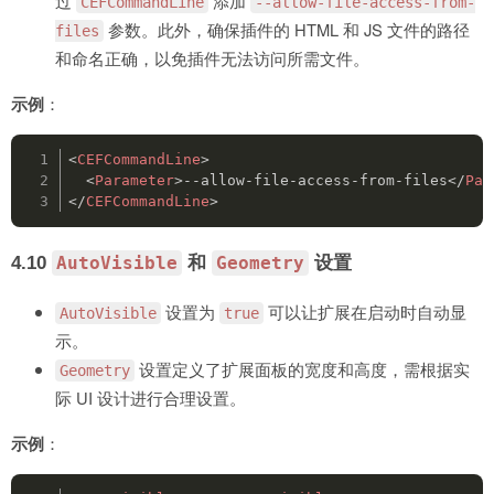
过
添加
CEFCommandLine
--allow-file-access-from-
参数。此外，确保插件的 HTML 和 JS 文件的路径
files
和命名正确，以免插件无法访问所需文件。
示例
：
<
CEFCommandLine
>
<
Parameter
>
--allow-file-access-from-files
</
Par
</
CEFCommandLine
>
4.10
和
设置
AutoVisible
Geometry
设置为
可以让扩展在启动时自动显
AutoVisible
true
示。
设置定义了扩展面板的宽度和高度，需根据实
Geometry
际 UI 设计进行合理设置。
示例
：