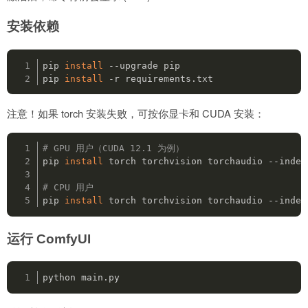
安装依赖
pip 
install
 --upgrade pip

pip 
install
注意！如果 torch 安装失败，可按你显卡和 CUDA 安装：
# GPU 用户（CUDA 12.1 为例）
pip 
install
 torch torchvision torchaudio --index
# CPU 用户
pip 
install
 torch torchvision torchaudio --index
运行 ComfyUI
python main.py