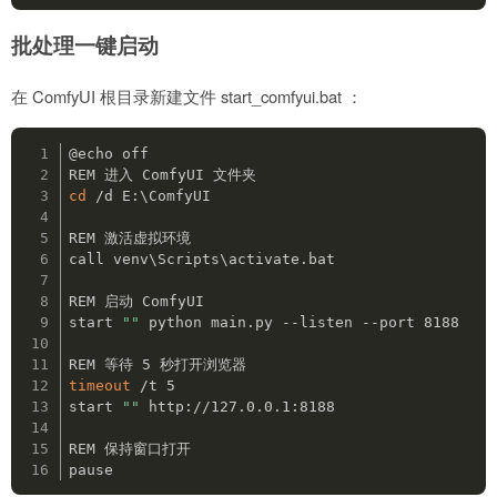
批处理一键启动
在 ComfyUI 根目录新建文件 start_comfyui.bat ：
@echo off

cd
 /d E:\ComfyUI

REM 激活虚拟环境

call venv\Scripts\activate.bat

REM 启动 ComfyUI

start 
""
 python main.py --listen --port 8188

timeout
 /t 5

start 
""
 http://127.0.0.1:8188

REM 保持窗口打开

pause