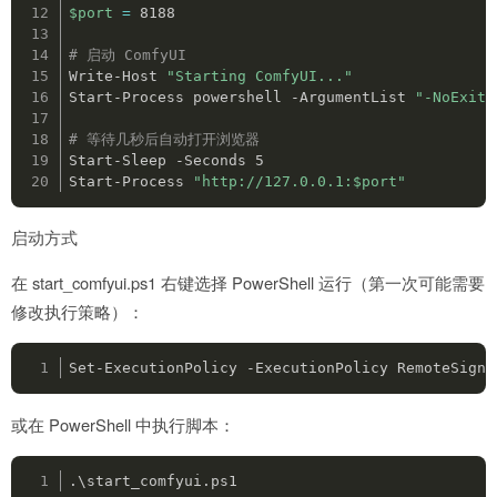
$port
=
 8188

# 启动 ComfyUI
Write-Host 
"Starting ComfyUI..."
Start-Process powershell -ArgumentList 
"-NoExit"
# 等待几秒后自动打开浏览器
Start-Sleep -Seconds 5

Start-Process 
"http://127.0.0.1:
$port
"
启动方式
在 start_comfyui.ps1 右键选择 PowerShell 运行（第一次可能需要
修改执行策略）：
Set-ExecutionPolicy -ExecutionPolicy RemoteSigne
或在 PowerShell 中执行脚本：
.\start_comfyui.ps1