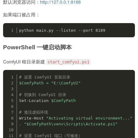
默认浏览器访问：
http://127.0.0.1:8188
如果端口被占用：
python main.py --listen --port 8189
PowerShell 一键启动脚本
ComfyUI 根目录新建
start_comfyui.ps1
# 设置 ComfyUI 安装目录
$ComfyPath
=
"E:\ComfyUI"
# 切换到 ComfyUI 目录
Set-Location 
$ComfyPath
# 激活虚拟环境
Write-Host 
"Activating virtual environment..."
.
"
$ComfyPath
\venv\Scripts\Activate.ps1"
# 设置 ComfyUI 端口（可修改）